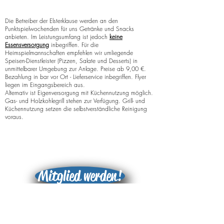
Die Betreiber der Elsterklause werden an den
Punktspielwochenden für uns Getränke und Snacks
anbieten. Im Leistungsumfang ist jedoch
keine
Essensversorgung
inbegriffen. Für die
Heimspielmannschaften empfehlen wir umliegende
Speisen-Dienstleister (Pizzen, Salate und Desserts) in
unmittelbarer Umgebung zur Anlage. Preise ab
9,00 €.
Bezahlung in bar vor Ort - Lieferservice inbegriffen. Flyer
liegen im Eingangsbereich aus.
Alternativ ist Eigenversorgung mit Küchennutzung möglich.
Gas- und Holzkohlegrill stehen zur Verfügung. Grill- und
Küchennutzung setzen die selbstverständliche Reinigung
voraus.
Mitglied werden!