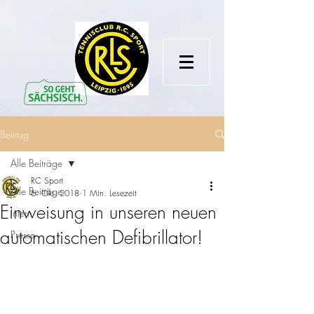
Beitrag
Alle Beiträge
RC Sport
Alle Beiträge
6. Okt. 2018
1 Min. Lesezeit
Einweisung in unseren neuen
Intern
automatischen Defibrillator!
Presse