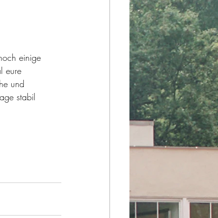
noch einige 
l eure 
he und 
age stabil 