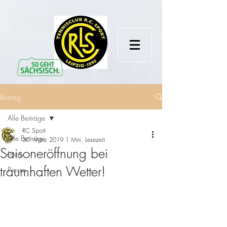
Beitrag
Alle Beiträge
RC Sport
Alle Beiträge
30. März 2019
1 Min. Lesezeit
Saisoneröffnung bei
Intern
traumhaften Wetter!
Presse