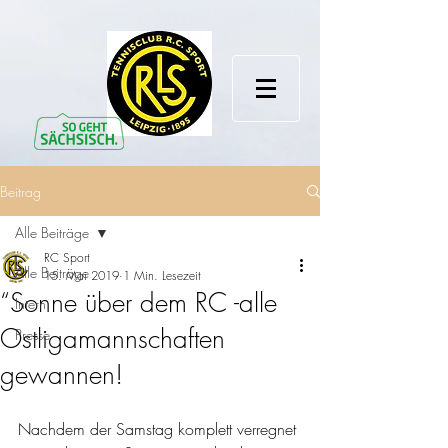
Beitrag
Alle Beiträge
RC Sport
Alle Beiträge
15. Mai 2019
1 Min. Lesezeit
“Sonne über dem RC -alle
Intern
Ostligamannschaften
Presse
gewannen!
Nachdem der Samstag komplett verregnet 