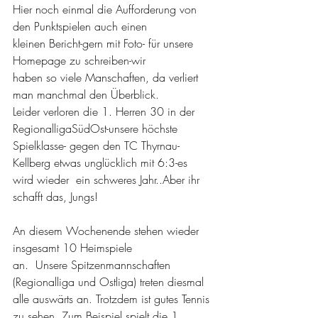
Hier noch einmal die Aufforderung von 
den Punktspielen auch einen 
kleinen Bericht-gern mit Foto- für unsere 
Homepage zu schreiben-wir 
haben so viele Manschaften, da verliert  
man manchmal den Überblick. 
Leider verloren die 1. Herren 30 in der 
RegionalligaSüdOst-unsere höchste 
Spielklasse- gegen den TC Thyrnau-
Kellberg etwas unglücklich mit 6:3-es 
wird wieder  ein schweres Jahr..Aber ihr 
schafft das, Jungs!
An diesem Wochenende stehen wieder 
insgesamt 10 Heimspiele 
an.  Unsere Spitzenmannschaften 
(Regionalliga und Ostliga) treten diesmal 
alle auswärts an. Trotzdem ist gutes Tennis 
zu sehen. Zum Beispiel spielt die 1. 