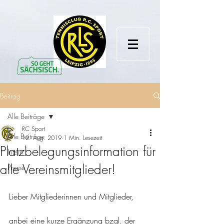
Beitrag
Alle Beiträge
RC Sport
Alle Beiträge
12. Aug. 2019
1 Min. Lesezeit
Platzbelegungsinformation für
Intern
alle Vereinsmitglieder!
Presse
Lieber Mitgliederinnen und Mitglieder, 
anbei eine kurze Ergänzung bzgl. der 