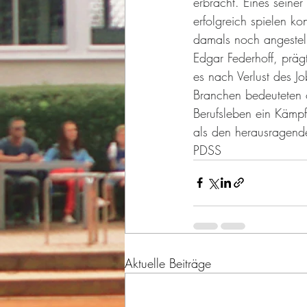
erbracht. Eines seine
erfolgreich spielen ko
damals noch angestell
Edgar Federhoff, prägt
es nach Verlust des Jo
Branchen bedeuteten 
Berufsleben ein Kämpfe
als den herausragenden
PDSS
Aktuelle Beiträge