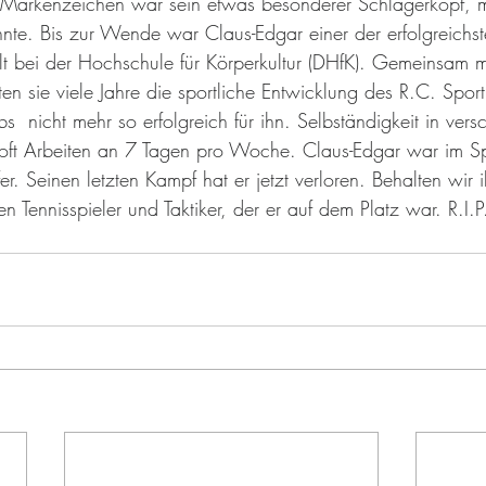
r Markenzeichen war sein etwas besonderer Schlägerkopf, m
nnte. Bis zur Wende war Claus-Edgar einer der erfolgreichste
t bei der Hochschule für Körperkultur (DHfK). Gemeinsam mi
en sie viele Jahre die sportliche Entwicklung des R.C. Spor
bs  nicht mehr so erfolgreich für ihn. Selbständigkeit in ver
oft Arbeiten an 7 Tagen pro Woche. Claus-Edgar war im Sp
r. Seinen letzten Kampf hat er jetzt verloren. Behalten wir 
 Tennisspieler und Taktiker, der er auf dem Platz war. R.I.P