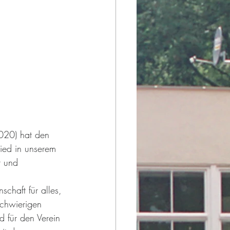
20) hat den 
lied in unserem 
t und 
chaft für alles, 
schwierigen 
d für den Verein 