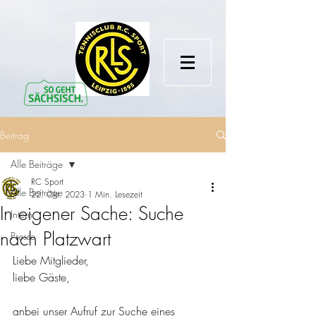
Beitrag
Alle Beiträge
RC Sport
Alle Beiträge
22. Okt. 2023
1 Min. Lesezeit
In eigener Sache: Suche
Intern
nach Platzwart
Presse
Liebe Mitglieder,
liebe Gäste,
anbei unser Aufruf zur Suche eines 