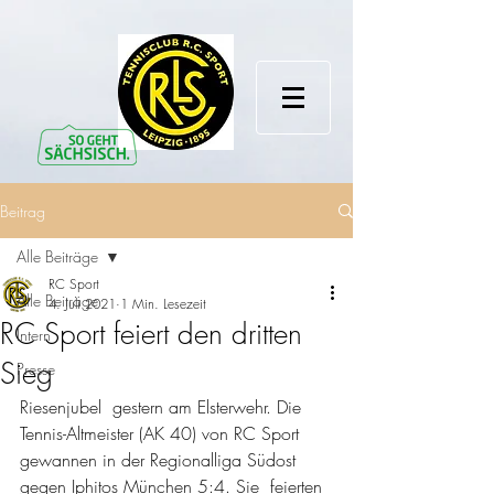
Beitrag
Alle Beiträge
RC Sport
Alle Beiträge
4. Juli 2021
1 Min. Lesezeit
RC Sport feiert den dritten
Intern
Sieg
Presse
Riesenjubel  gestern am Elsterwehr. Die 
Tennis-Altmeister (AK 40) von RC Sport  
gewannen in der Regionalliga Südost 
gegen Iphitos München 5:4. Sie  feierten 