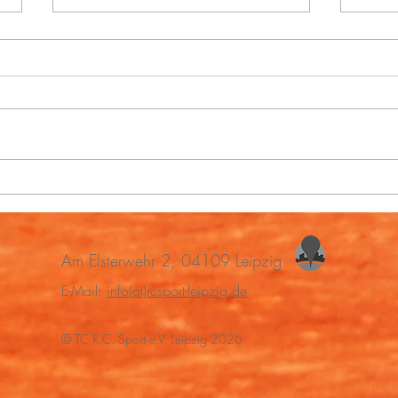
Neue Buchungsfunktion in der
Regio
Sportision App
Heim
Am Elsterwehr 2, 04109 Leipzig
E-Mail:
info(at)rcsport-leipzig.de
© TC R.C. Sport e.V. Leipzig 2026