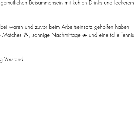
gemütlichen Beisammensein mit kühlen Drinks und leckerem
bei waren und zuvor beim Arbeitseinsatz geholfen haben – 
re Matches 
🎾
, sonnige Nachmittage 
☀️
 und eine tolle Tenni
ig Vorstand