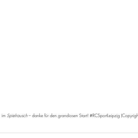
 im 
Spielrausch
 – danke für den grandiosen Start! 
#RCSportLeipzig
 (Copyrigh