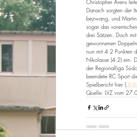
Christopher Arens lei
Danach sorgten der It
bezwang, und Martin J
sogar das vorentsche
drei Sätzen. Doch mi
gewonnenen Doppeln w
nun mit 4:2 Punkten d
Nikolasse (4:2) ein. 
der Regionalliga Südo
beendete RC Sport die
Spielbericht hier (
LINK
Quelle: LVZ vom 27.