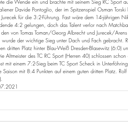
tete die Wende ein und brachte mit seinem Sieg RC Sport au
aliener Davide Pontoglio, der im Spitzenspiel Osman Torski 
urecek für die 3:2-Führung. Fast wäre dem 14-jährigen Ni
idende 4:2 gelungen, doch das Talent verlor nach Matchba
t den von Tomas Toman/Georg Albrecht und Jurecek/Arens 
urde der wichtige Sieg unter Dach und Fach gebracht. R
en dritten Platz hinter Blau-Weiß Dresden-Blasewitz (6:0) 
Die Altmeister des TC RC Sport (Herren 40) schlossen schon 
st mit einem 7:2-Sieg beim TC Sport Scheck in Unterföhrin
 Saison mit 8:4 Punkten auf einem guten dritten Platz. Rolf
).
07.2021 