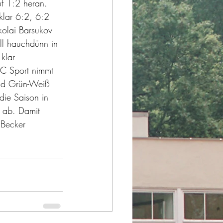
f 1:2 heran. 
klar 6:2, 6:2 
kolai Barsukov 
ll hauchdünn in 
klar 
C Sport nimmt 
und Grün-Weiß 
die Saison in 
g ab. Damit 
 Becker