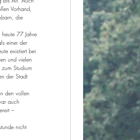
g bis Alt. Auch 
llen Vorhand, 
barn, die 
r heute 77 Jahre 
ls einer der 
te existiert bei 
hen und vielen  
l zum Studium 
en der Stadt 
an den vollen 
war auch  
reit – 
tunde nicht 