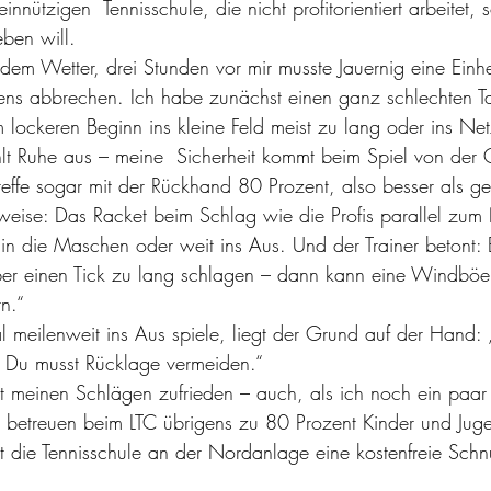
nützigen  Tennisschule, die nicht profitorientiert arbeitet,
ben will.
em Wetter, drei Stunden vor mir musste Jauernig eine Einh
ens abbrechen. Ich habe zunächst einen ganz schlechten Ta
m lockeren Beginn ins kleine Feld meist zu lang oder ins Net
t Ruhe aus – meine  Sicherheit kommt beim Spiel von der G
treffe sogar mit der Rückhand 80 Prozent, also besser als g
weise: Das Racket beim Schlag wie die Profis parallel zum 
 in die Maschen oder weit ins Aus. Und der Trainer betont: 
ber einen Tick zu lang schlagen – dann kann eine Windböe
n.“
 meilenweit ins Aus spiele, liegt der Grund auf der Hand: „
: Du musst Rücklage vermeiden.“
 mit meinen Schlägen zufrieden – auch, als ich noch ein paa
er betreuen beim LTC übrigens zu 80 Prozent Kinder und Juge
tet die Tennisschule an der Nordanlage eine kostenfreie Sch