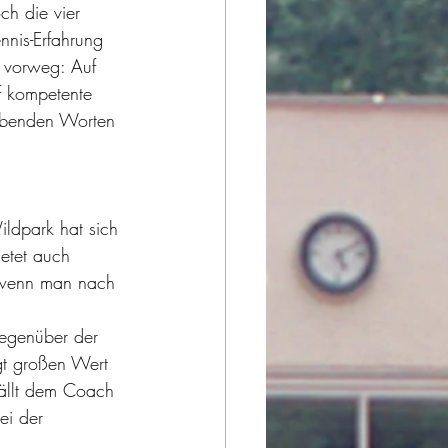
h die vier 
nnis-Erfahrung 
s vorweg: Auf 
f kompetente 
lobenden Worten 
ildpark hat sich 
ietet auch 
 wenn man nach 
 gegenüber der 
gt großen Wert  
 fällt dem Coach 
ei der 