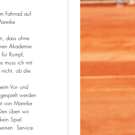
em Fahrrad auf 
areike 
en, dass ohne 
deren Akademie 
für Rumpf, 
es muss ich mit 
nicht, ob die 
eim Vor- und 
 gespielt werden 
mt von Mareike 
 Den üben wir 
kein Spiel 
einen  Service. 