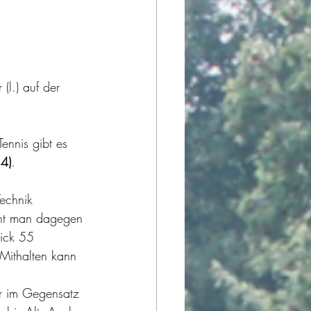
(l.) auf der 
ennis gibt es 
 4)
.
echnik 
cht man dagegen 
lick 55 
Mithalten kann 
er im Gegensatz 