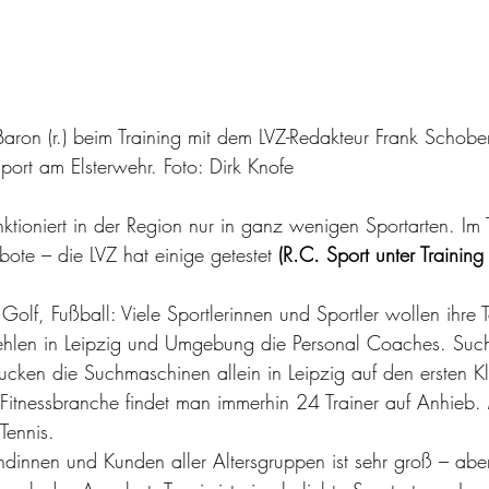
Baron (r.) beim Training mit dem LVZ-Redakteur Frank Schober 
ort am Elsterwehr. Foto: Dirk Knofe
ktioniert in der Region nur in ganz wenigen Sportarten. Im T
bote – die LVZ hat einige getestet 
(R.C. Sport unter Training
lf, Fußball: Viele Sportlerinnen und Sportler wollen ihre T
fehlen in Leipzig und Umgebung die Personal Coaches. Su
pucken die Suchmaschinen allein in Leipzig auf den ersten K
Fitnessbranche findet man immerhin 24 Trainer auf Anhieb. 
Tennis. 
dinnen und Kunden aller Altersgruppen ist sehr groß – ab