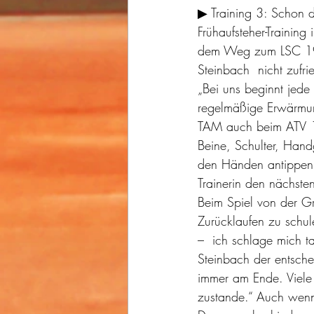
▶ Training 3: Schon d
Frühaufsteher-Trainin
dem Weg zum LSC 1990
Steinbach  nicht zufri
„Bei uns beginnt jede
regelmäßige Erwärmung
TAM auch beim ATV 18
Beine, Schulter, Handg
den Händen antippen 
Trainerin den nächsten
Beim Spiel von der G
Zurücklaufen zu schul
–  ich schlage mich t
Steinbach der entsche
immer am Ende. Viele 
zustande.“ Auch wenn 