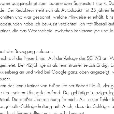
 waren ausgerechnet zum  boomenden Saisonstart krank. Doc
e. Der Redakteur sieht sich als Autodidakt mit 25 Jahren Te
geschritten und war gespannt, welche Hinweise er erhält. Ein
obestunden habe ich bewusst verzichtet. Ich traf überall au
Trainer, die das Wechselspiel zwischen Fehleranalyse und 
iheit der Bewegung zulassen
t mich auf die Neue Linie:  Auf der Anlage der SG LVB am W
emietet. Der 42-Jährige ist als Tennistrainer selbstständig, b
kkleeberg an und wird bei Google ganz oben angezeigt,
 sucht.
erem der Tennis-Trainer von Fußballtrainer Robert Klauß, der
 über seinen Übungsleiter fand. Der gebürtige Leipziger le
etail. Die größte Überraschung für mich: Als  erster Fehler
gelhafte Schlägerhaltung auf. Auch, dass der Schläger b
r Hand liegen sollte, war mir nicht bewusst.