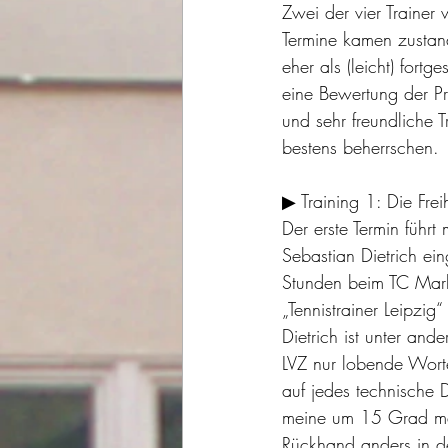
Zwei der vier Trainer
Termine kamen zustand
eher als (leicht) fort
eine Bewertung der Pr
und sehr freundliche 
bestens beherrschen.
▶ Training 1: Die Fre
Der erste Termin führ
Sebastian Dietrich eing
Stunden beim TC Mar
„Tennistrainer Leipzig“
Dietrich ist unter and
LVZ nur lobende Worte
auf jedes technische D
meine um 15 Grad man
Rückhand anders in de