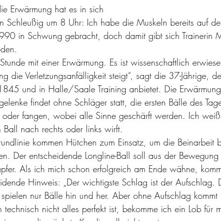
ie Erwärmung hat es in sich
g in Schleußig um 8 Uhr: Ich habe die Muskeln bereits auf d
 in Schwung gebracht, doch damit gibt sich Trainerin M
eden.
 Stunde mit einer Erwärmung. Es ist wissenschaftlich erwies
 die Verletzungsanfälligkeit steigt“, sagt die 37-Jährige, 
45 und in Halle/Saale Training anbietet. Die Erwärmung 
elenke findet ohne Schläger statt, die ersten Bälle des Tag
oder fangen, wobei alle Sinne geschärft werden. Ich weiß 
 Ball nach rechts oder links wirft.
rundlinie kommen Hütchen zum Einsatz, um die Beinarbeit b
en. Der entscheidende Longline-Ball soll aus der Bewegung
apfer. Als ich mich schon erfolgreich am Ende wähne, kom
idende Hinweis: „Der wichtigste Schlag ist der Aufschlag.
spielen nur Bälle hin und her. Aber ohne Aufschlag kommt 
technisch nicht alles perfekt ist, bekomme ich ein Lob für m