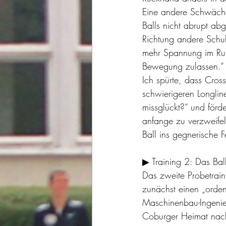
Eine andere Schwäche 
Balls nicht abrupt ab
Richtung andere Schul
mehr Spannung im Rump
Bewegung zulassen.“
Ich spürte, dass Cross
schwierigeren Longlin
missglückt?“ und förd
anfange zu verzweife
Ball ins gegnerische F
▶ Training 2: Das Bal
Das zweite Probetraini
zunächst einen „orden
Maschinenbau-Ingenie
Coburger Heimat nach 