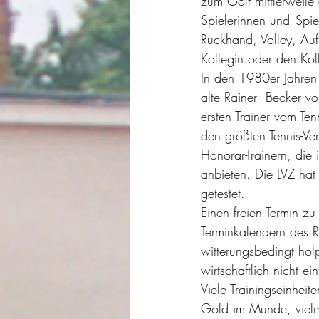
zum Golf mittlerweile 
Spielerinnen und -Spi
Rückhand, Volley, Au
Kollegin oder den Koll
In den 1980er Jahren 
alte Rainer  Becker v
ersten Trainer vom Ten
den größten Tennis-Ve
Honorar-Trainern, di
anbieten. Die LVZ hat 
getestet.
Einen freien Termin zu
Terminkalendern des R
witterungsbedingt holp
wirtschaftlich nicht ei
Viele Trainingseinhei
Gold im Munde, vielm