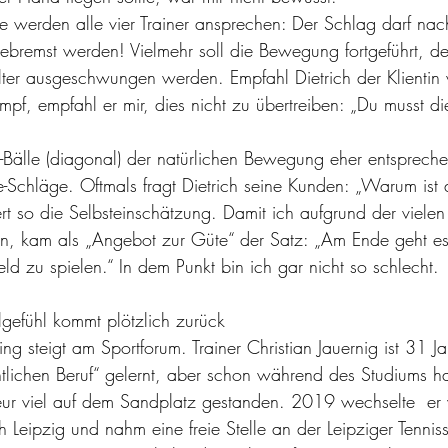
werden alle vier Trainer ansprechen: Der Schlag darf nach
gebremst werden! Vielmehr soll die Bewegung fortgeführt, de
ter ausgeschwungen werden. Empfahl Dietrich der Klientin 
f, empfahl er mir, dies nicht zu übertreiben: „Du musst die 
-Bälle (diagonal) der natürlichen Bewegung eher entsprechen
e-Schläge. Oftmals fragt Dietrich seine Kunden: „Warum ist d
ert so die Selbsteinschätzung. Damit ich aufgrund der vielen
ln, kam als „Angebot zur Güte“ der Satz: „Am Ende geht e
eld zu spielen.“ In dem Punkt bin ich gar nicht so schlecht.
lgefühl kommt plötzlich zurück
ng steigt am Sportforum. Trainer Christian Jauernig ist 31 Ja
tlichen Beruf“ gelernt, aber schon während des Studiums ha
ur viel auf dem Sandplatz gestanden. 2019 wechselte  er 
Leipzig und nahm eine freie Stelle an der Leipziger Tennis