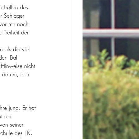
 Treffen des 
r Schläger 
vor mir noch 
Freiheit der 
 als die viel 
er  Ball 
 Hinweise nicht 
s darum, den 
hre jung. Er hat 
t der  
von seiner 
schule des LTC 