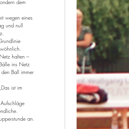
 sondern dem 
eit wegen eines 
g und null 
z.
rundlinie 
ewöhnlich. 
Netz halten – 
Bälle ins Netz 
 den Ball immer 
Das ist im 
r Aufschläge 
ndliche. 
nupperstunde an. 