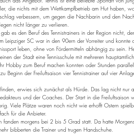
auch das Angebot. Tennis ist eine beliebte Sportart von Jun
eler, die nichts mit dem Wettkampfbetrieb am Hut haben, wo
fschlag verbessern, um gegen die Nachbarin und den Nach
egen nicht länger zu verlieren.
gab es den Beruf des Tennistrainers in der Region nicht, de
om Leipziger SC war in den 90ern der Vorreiter und konnte a
nissport leben, ohne von Fördermitteln abhängig zu sein. Heu
reinen der Stadt eine Tennisschule mit mehreren hauptamtlic
e ihr Hobby zum Beruf machen konnten oder Stunden paralle
zu Beginn der Freiluftsaison vier Tennistrainer auf vier Anlag
 finden, erwies sich zunächst als Hürde. Das lag nicht nur 
edakteurs und der Coaches. Der Start in die Freiluftsaison 
rig. Viele Plätze waren noch nicht wie erhofft Ostern spielbe
nfach für die Anbieter.
ten fanden morgens bei 2 bis 5 Grad statt. Da hatte Morgens
ehr bibberten die Trainer und trugen Handschuhe.