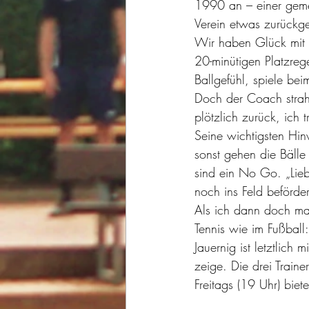
1990 an – einer gemein
Verein etwas zurückge
Wir haben Glück mit d
20-minütigen Platzreg
Ballgefühl, spiele bei
Doch der Coach strahl
plötzlich zurück, ich 
Seine wichtigsten Hin
sonst gehen die Bälle
sind ein No Go. „Lie
noch ins Feld beförder
Als ich dann doch mal
Tennis wie im Fußball
Jauernig ist letztlich
zeige. Die drei Train
Freitags (19 Uhr) bie