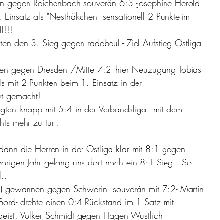
 gegen Reichenbach souverän 6:3 -Josephine Herold 
. Einsatz als "Nesthäkchen" sensationell 2 Punkte-im 
l!!! 
en den 3. Sieg gegen radebeul - Ziel Aufstieg Ostliga 
en gegen Dresden /Mitte 7:2- hier Neuzugang Tobias 
ls mit 2 Punkten beim 1. Einsatz in der 
t gemacht! 
gten knapp mit 5:4 in der Verbandsliga - mit dem 
hts mehr zu tun. 
ann die Herren in der Ostliga klar mit 8:1 gegen 
vorigen Jahr gelang uns dort noch ein 8:1 Sieg...So 
.. 
a) gewannen gegen Schwerin  souverän mit 7:2- Martin 
ord- drehte einen 0:4 Rückstand im 1 Satz mit 
eist, Volker Schmidt gegen Hagen Wustlich 