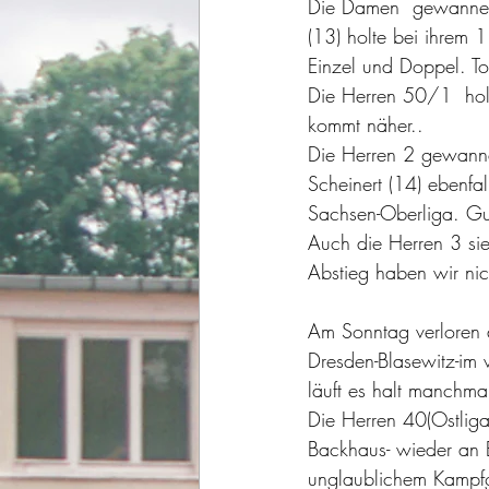
Die Damen  gewannen
(13) holte bei ihrem 1
Einzel und Doppel. Tol
Die Herren 50/1  holt
kommt näher.. 
Die Herren 2 gewann
Scheinert (14) ebenfal
Sachsen-Oberliga. Gu
Auch die Herren 3 sie
Abstieg haben wir nic
Am Sonntag verloren d
Dresden-Blasewitz-im 
läuft es halt manchmal
Die Herren 40(Ostlig
Backhaus- wieder an B
unglaublichem Kampfg