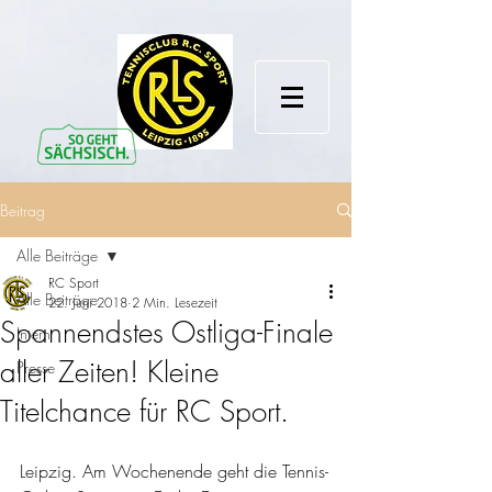
Beitrag
Alle Beiträge
RC Sport
Alle Beiträge
22. Juni 2018
2 Min. Lesezeit
Spannendstes Ostliga-Finale
Intern
aller Zeiten! Kleine
Presse
Titelchance für RC Sport.
Leipzig. Am Wochenende geht die Tennis-