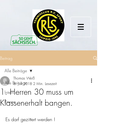
Beitrag
Alle Beiträge
Thomas Weiß
Alle Beiträge
8. Juli 2018
2 Min. Lesezeit
1. Herren 30 muss um
Intern
Klassenerhalt bangen.
Presse
Es darf gezittert werden !