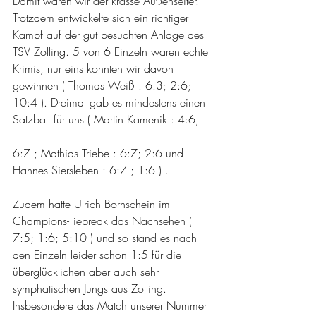
Damit waren wir der krasse Außenseiter. 
Trotzdem entwickelte sich ein richtiger 
Kampf auf der gut besuchten Anlage des 
TSV Zolling. 5 von 6 Einzeln waren echte 
Krimis, nur eins konnten wir davon 
gewinnen ( Thomas Weiß : 6:3; 2:6; 
10:4 ). Dreimal gab es mindestens einen 
Satzball für uns ( Martin Kamenik : 4:6;
6:7 ; Mathias Triebe : 6:7; 2:6 und 
Hannes Siersleben : 6:7 ; 1:6 ) .
Zudem hatte Ulrich Bornschein im 
Champions-Tiebreak das Nachsehen ( 
7:5; 1:6; 5:10 ) und so stand es nach 
den Einzeln leider schon 1:5 für die 
überglücklichen aber auch sehr 
symphatischen Jungs aus Zolling. 
Insbesondere das Match unserer Nummer 