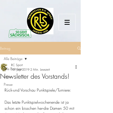
Beitrag
Alle Beiträge
RC Sport
Alle Beiträge
13. Juni 2019
2 Min. Lesezeit
Newsletter des Vorstands!
Intern
Presse
Rück-und Vorschau Punktspiele/Turniere:
Das letzte Punktspielwochenende ist ja 
schon ein bisschen her-die Damen 50 mit 