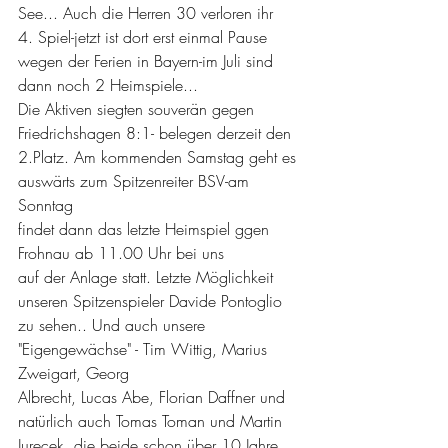
See... Auch die Herren 30 verloren ihr 
4. Spiel-jetzt ist dort erst einmal Pause 
wegen der Ferien in Bayern-im Juli sind 
dann noch 2 Heimspiele...
Die Aktiven siegten souverän gegen 
Friedrichshagen 8:1- belegen derzeit den 
2.Platz. Am kommenden Samstag geht es 
auswärts zum Spitzenreiter BSV-am 
Sonntag 
findet dann das letzte Heimspiel ggen 
Frohnau ab 11.00 Uhr bei uns 
auf der Anlage statt. Letzte Möglichkeit 
unseren Spitzenspieler Davide Pontoglio 
zu sehen.. Und auch unsere 
"Eigengewächse" - Tim Wittig, Marius 
Zweigart, Georg 
Albrecht, Lucas Abe, Florian Daffner und 
natürlich auch Tomas Toman und Martin 
Jurecek, die beide schon über 10 Jahre 