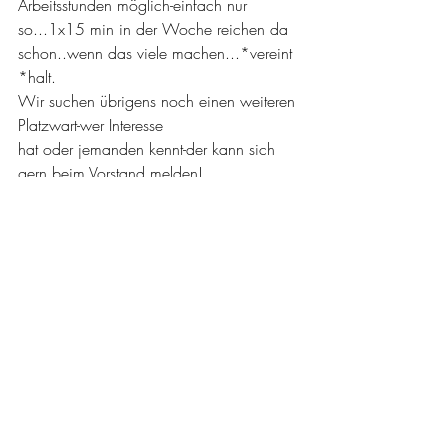
Arbeitsstunden möglich-einfach nur 
so...1x15 min in der Woche reichen da 
schon..wenn das viele machen...*vereint 
*halt.
Wir suchen übrigens noch einen weiteren 
Platzwart-wer Interesse 
hat oder jemanden kennt-der kann sich 
gern beim Vorstand melden!
#Intern
Aktuelle Beiträge
Alle ansehen