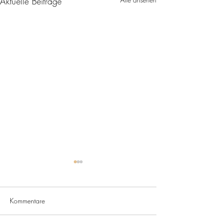
Aktuelle Beiträge
1. Herren verliert
Spitzenspiel denkbar
knapp!
Am Sonntag hieß es in der
Kommentare
Ostliga Tabellenerster gegen