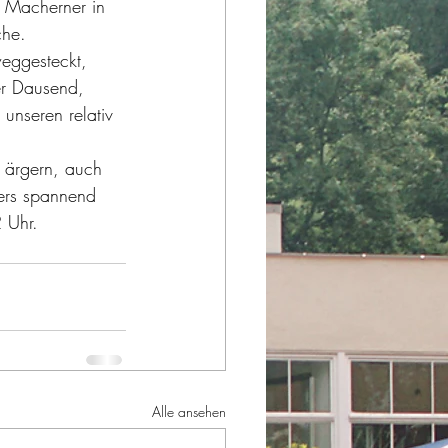
 Macherner in 
che.
weggesteckt, 
er Dausend,  
 unseren relativ 
 ärgern, auch 
ers spannend 
 Uhr. 
Alle ansehen