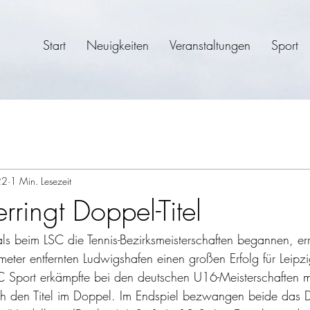
Start
Neuigkeiten
Veranstaltungen
Sport
22
1 Min. Lesezeit
rringt Doppel-Titel
ls beim LSC die Tennis-Bezirksmeisterschaften begannen, er
eter entfernten Ludwigshafen einen großen Erfolg für Leipz
C Sport erkämpfte bei den deutschen U16-Meisterschaften m
den Titel im Doppel. Im Endspiel bezwangen beide das D