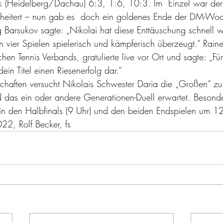
 (Heidelberg/Dachau) 6:3, 1:6, 10:3. Im  Einzel war der
cheitert – nun gab es  doch ein goldenes Ende der DM-Wo
g Barsukov sagte: „Nikolai hat diese Enttäuschung schnell 
n vier Spielen spielerisch und kämpferisch überzeugt.“ Rain
hen Tennis Verbands, gratulierte live vor Ort und sagte: „Für
dein Titel einen Riesenerfolg dar.“
schaften versucht Nikolais Schwester Daria die „Großen“ zu
 das ein oder andere Generationen-Duell erwartet. Besond
in den Halbfinals (9 Uhr) und den beiden Endspielen um 12
2, Rolf Becker, fs  