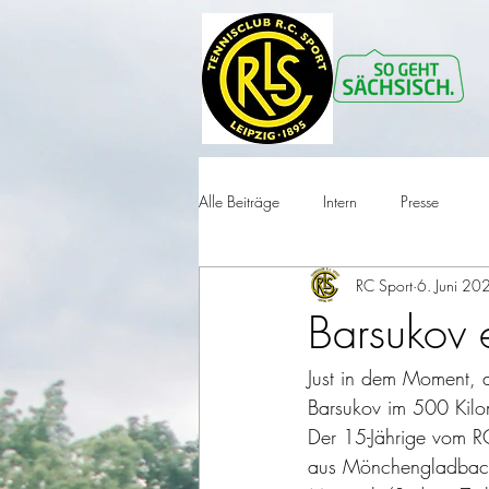
Alle Beiträge
Intern
Presse
RC Sport
6. Juni 20
Barsukov e
Just in dem Moment, a
Barsukov im 500 Kilom
Der 15-Jährige vom R
aus Mönchengladbach 