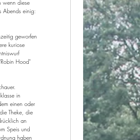
ch wenn diese 
s Abends einig: 
hzeitig geworfen 
re kuriose 
tniswurf 
"Robin Hood" 
chauer. 
klasse in 
dem einen oder 
die Theke, die 
rücklich an 
um Speis und 
Ordnung haben 