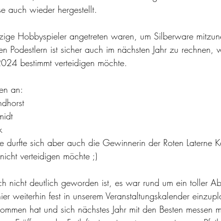
e auch wieder hergestellt.
izige Hobbyspieler angetreten waren, um Silberware mitzu
eren Podestlern ist sicher auch im nächsten Jahr zu rechnen,
l 2024 bestimmt verteidigen möchte.
gen an:
ndhorst
midt
k
te durfte sich aber auch die Gewinnerin der Roten Laterne K
 nicht verteidigen möchte ;)
och nicht deutlich geworden ist, es war rund um ein toller 
nier weiterhin fest in unserem Veranstaltungskalender einzup
kommen hat und sich nächstes Jahr mit den Besten messen m