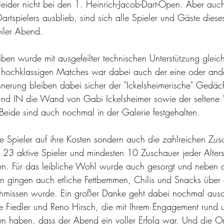
r leider nicht bei den 1. Heinrich-Jacob-Dart-Open. Aber au
artspielers ausblieb, sind sich alle Spieler und Gäste diese
eiler Abend.
ben wurde mit ausgefeilter technischen Unterstützung gleic
 hochklassigen Matches war dabei auch der eine oder ande
nnerung bleiben dabei sicher der "Ickelsheimerische" Gedäch
d IN die Wand von Gabi Ickelsheimer sowie der seltene 
Beide sind auch nochmal in der Galerie festgehalten.
e Spieler auf ihre Kosten sondern auch die zahlreichen Zus
 23 aktive Spieler und mindesten 10 Zuschauer jeder Alters
n. Für das leibliche Wohl wurde auch gesorgt und neben 
 gingen auch etliche Fettbemmen, Chilis und Snacks über 
hmissen wurde. Ein großer Danke geht dabei nochmal ausd
e Fiedler und Reno Hirsch, die mit Ihrem Engagement rund 
en haben, dass der Abend ein voller Erfolg war. Und die 