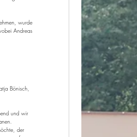
nehmen, wurde 
 wobei Andreas 
atja Bönisch, 
Abend und wir 
lanen.
öchte, der 